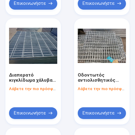
Επικοινωνήστε
Επικοινωνήστε
Διαπερατό
Οδοντωτός
κιγκλίδωμα χάλυβα
αντιολισθητικός
βημάτων
χάλυβας βημάτων
Λάβετε την πιο πρόσφατη τιμή
Λάβετε την πιο πρόσφατη τιμή
σκαλοπατιών νερού
σκαλοπατιών
32*3mm την καυτή
εμβύθιση που
γαλβανίζεται που
ξύνει
Επικοινωνήστε
Επικοινωνήστε