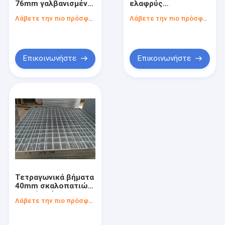
76mm γαλβανισμένα
ελαφρύς
Γαλβανισμένη σχάρα αγωγών
πρότυπα
διασκεδασμός
Λάβετε την πιο πρόσφατη τιμή
Λάβετε την πιο πρόσφατη τιμή
κιγκλιδωμάτων
θερμότητας
προσωρινές επιτροπές φρακτών
NAAMM
κιγκλιδωμάτων
σκαλοπατιών
χάλυβα βημάτων
διασκεδασμού
σκαλοπατιών
Πλέγμα καλωδίων Gabion
θερμότητας
Επικοινωνήστε
Επικοινωνήστε
πλέγματος χάλυβα
ενωμένος στενά φράκτης πλέγματος καλωδίων
Φράκτης συνδέσεων αλυσίδων διαμαντιών
Τετραγωνικά βήματα
40mm σκαλοπατιών
σχαρών χάλυβα
Λάβετε την πιο πρόσφατη τιμή
λιμένων
αντιολισθητικά για
την εφαρμοσμένη