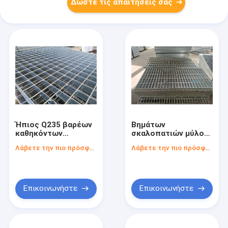
Δώστε τις απαιτήσεις σας
Ήπιος Q235 βαρέων
Βημάτων
καθηκόντων
σκαλοπατιών μύλος
εξαερισμός
διάβασης πεζών
Λάβετε την πιο πρόσφατη τιμή
Λάβετε την πιο πρόσφατη τιμή
κιγκλιδωμάτων
κιγκλιδωμάτων
μετάλλων
χάλυβα 48 αντι
αυτοκαθαριζόμενος
ολισθήσεων ίντσας
που τελειώνουν
Επικοινωνήστε
Επικοινωνήστε