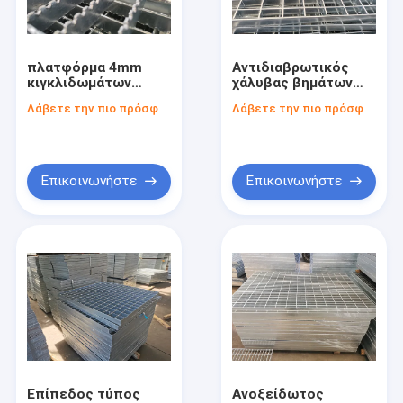
επαφή
πλατφόρμα 4mm
Αντιδιαβρωτικός
κιγκλιδωμάτων
χάλυβας βημάτων
ενωμένο στενά κιγκλίδωμα χάλυβα
μετάλλων 50*5mm
σκαλοπατιών που
Λάβετε την πιο πρόσφατη τιμή
Λάβετε την πιο πρόσφατη τιμή
αντι διαβρωτική
ξύνει 200mm
παχιά ελαφριά δομή
ISO9001 εγκεκριμένα
Κιγκλίδωμα χάλυβα στενών διαδρόμων
Πιάτο κιγκλιδωμάτων χάλυβα
Επικοινωνήστε
Επικοινωνήστε
Κιγκλίδωμα χάλυβα βημάτων σκαλοπατιών
Driveway χάλυβα ξύσιμο σχαρών
Γαλβανισμένο κιγκλίδωμα χάλυβα καυτής εμβύθισης
Κιγκλίδωμα φραγμών ανοξείδωτου
Κιγκλίδωμα χάλυβα πλατφορμών
Επίπεδος τύπος
Ανοξείδωτος