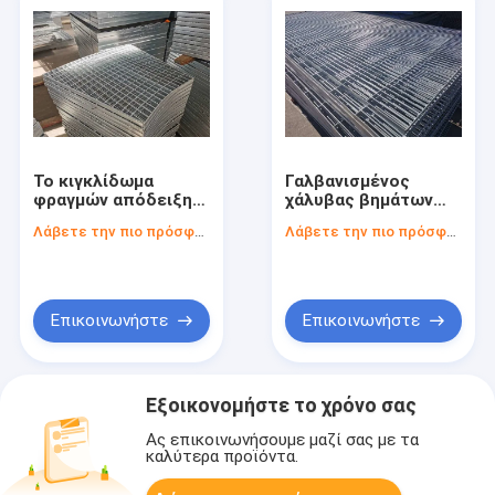
Το κιγκλίδωμα
Γαλβανισμένος
φραγμών απόδειξης
χάλυβας βημάτων
ολισθήσεων
σκαλοπατιών καυτής
Λάβετε την πιο πρόσφατη τιμή
Λάβετε την πιο πρόσφατη τιμή
προχωρεί αντίσταση
εμβύθισης που ξύνει
πίεσης σχαρών
το 60mm κομμένο
αγωγών μετάλλων
οδοντωτά ύφος
5mm την παχιά
Επικοινωνήστε
Επικοινωνήστε
Εξοικονομήστε το χρόνο σας
Ας επικοινωνήσουμε μαζί σας με τα
καλύτερα προϊόντα.